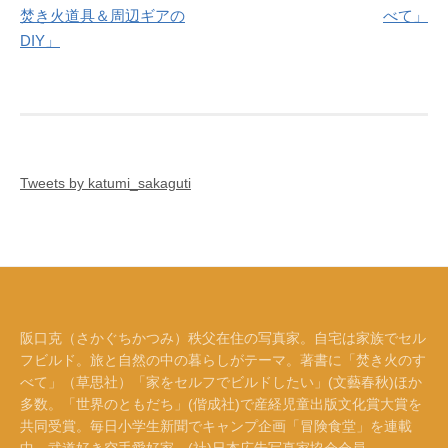
稿
焚き火道具＆周辺ギアの
べて」
ナ
DIY」
ビ
ゲ
ー
シ
Tweets by katumi_sakaguti
ョ
ン
阪口克（さかぐちかつみ）秩父在住の写真家。自宅は家族でセル
フビルド。旅と自然の中の暮らしがテーマ。著書に「焚き火のす
べて」（草思社）「家をセルフでビルドしたい」(文藝春秋)ほか
多数。「世界のともだち」(偕成社)で産経児童出版文化賞大賞を
共同受賞。毎日小学生新聞でキャンプ企画「冒険食堂」を連載
中。武道好き空手愛好家。(社)日本広告写真家協会会員