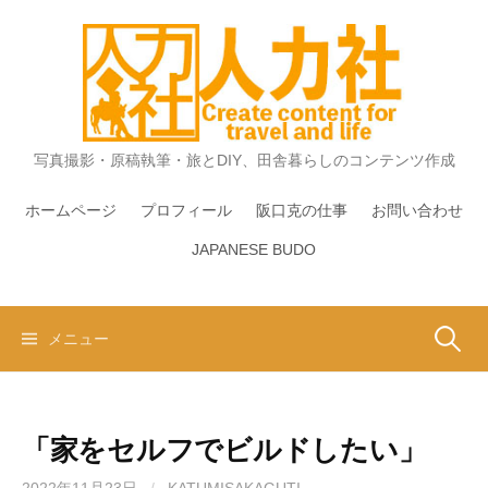
コ
ン
テ
ン
ツ
へ
写真撮影・原稿執筆・旅とDIY、田舎暮らしのコンテンツ作成
ス
キ
ホームページ
プロフィール
阪口克の仕事
お問い合わせ
ッ
JAPANESE BUDO
プ
検
メニュー
索:
「家をセルフでビルドしたい」