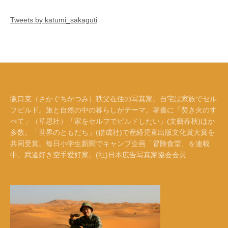
Tweets by katumi_sakaguti
阪口克（さかぐちかつみ）秩父在住の写真家。自宅は家族でセル
フビルド。旅と自然の中の暮らしがテーマ。著書に「焚き火のす
べて」（草思社）「家をセルフでビルドしたい」(文藝春秋)ほか
多数。「世界のともだち」(偕成社)で産経児童出版文化賞大賞を
共同受賞。毎日小学生新聞でキャンプ企画「冒険食堂」を連載
中。武道好き空手愛好家。(社)日本広告写真家協会会員