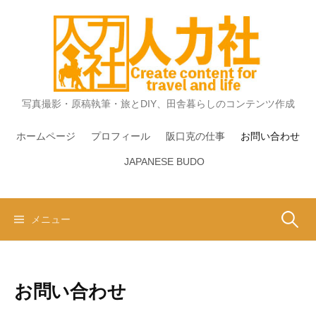
コ
ン
テ
ン
ツ
へ
写真撮影・原稿執筆・旅とDIY、田舎暮らしのコンテンツ作成
ス
キ
ホームページ
プロフィール
阪口克の仕事
お問い合わせ
ッ
JAPANESE BUDO
プ
検
メニュー
索:
お問い合わせ